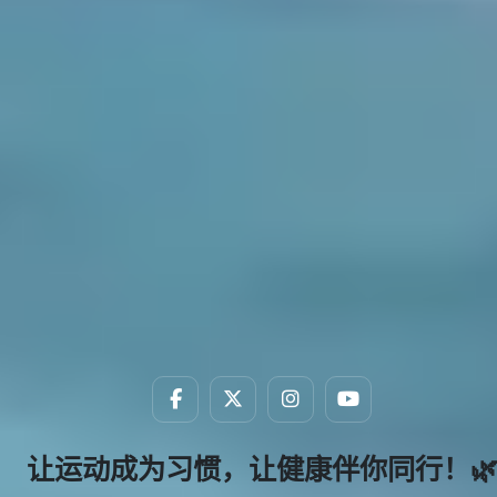
集团304am官方入口
永利集团304am
让运动成为习惯，让健康伴你同行！
点燃运动激情，释放无
——点燃运动激情